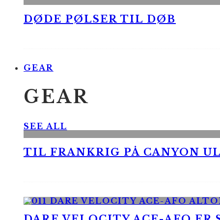
DØDE PØLSER TIL DØB
GEAR
GEAR
SEE ALL
TIL FRANKRIG PÅ CANYON UL
DARE VELOCITY ACE-AFO ER