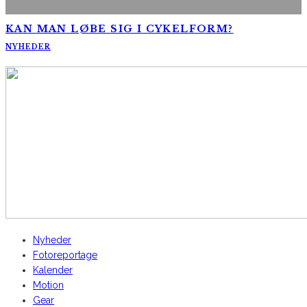
KAN MAN LØBE SIG I CYKELFORM?
NYHEDER
AltomCykling.dk 2025 | Tel.: +45 23 49 19 39
Nyheder
Fotoreportage
Kalender
Motion
Gear