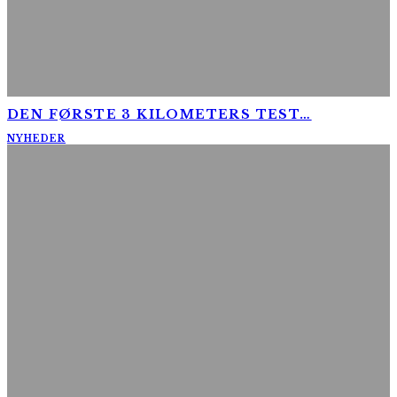
DEN FØRSTE 3 KILOMETERS TEST…
NYHEDER