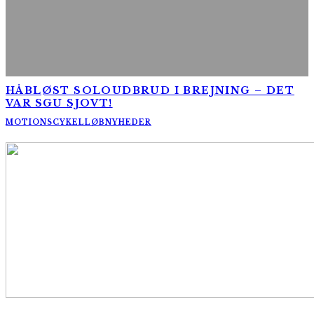
HÅBLØST SOLOUDBRUD I BREJNING – DET
VAR SGU SJOVT!
MOTIONSCYKELLØB
NYHEDER
AltomCykling.dk 2025 | Tel.: +45 23 49 19 39