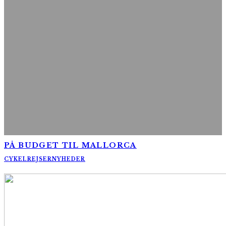
PÅ BUDGET TIL MALLORCA
CYKELREJSER
NYHEDER
AltomCykling.dk 2025 | Tel.: +45 23 49 19 39