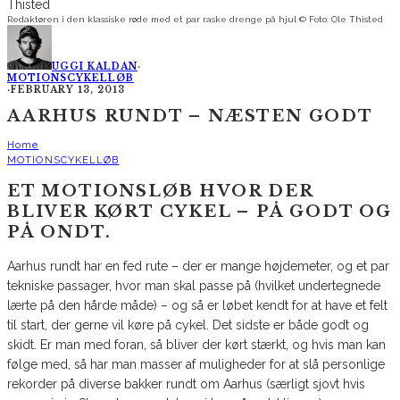
Redaktøren i den klassiske røde med et par raske drenge på hjul © Foto: Ole Thisted
UGGI KALDAN
·
MOTIONSCYKELLØB
·
FEBRUARY 13, 2013
AARHUS RUNDT – NÆSTEN GODT
Home
MOTIONSCYKELLØB
ET MOTIONSLØB HVOR DER
BLIVER KØRT CYKEL – PÅ GODT OG
PÅ ONDT.
Aarhus rundt har en fed rute – der er mange højdemeter, og et par
tekniske passager, hvor man skal passe på (hvilket undertegnede
lærte på den hårde måde) – og så er løbet kendt for at have et felt
til start, der gerne vil køre på cykel. Det sidste er både godt og
skidt. Er man med foran, så bliver der kørt stærkt, og hvis man kan
følge med, så har man masser af muligheder for at slå personlige
rekorder på diverse bakker rundt om Aarhus (særligt sjovt hvis