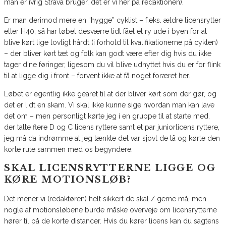
man er ivrig Strava bruger, det er vi her på redaktionen).
Er man derimod mere en “hygge” cyklist – f.eks. ældre licensrytter
eller H40, så har løbet desværre lidt fået et ry ude i byen for at
blive kørt lige lovligt hårdt (i forhold til kvalifikationerne på cyklen)
– der bliver kørt tæt og folk kan godt være efter dig hvis du ikke
tager dine føringer, ligesom du vil blive udnyttet hvis du er for flink
til at ligge dig i front – forvent ikke at få noget foræret her.
Løbet er egentlig ikke gearet til at der bliver kørt som der gør, og
det er lidt en skam. Vi skal ikke kunne sige hvordan man kan lave
det om – men personligt kørte jeg i en gruppe til at starte med,
der talte flere D og C licens ryttere samt et par juniorlicens ryttere,
jeg må da indrømme at jeg tænkte det var sjovt de lå og kørte den
korte rute sammen med os begyndere.
SKAL LICENSRYTTERNE LIGGE OG
KØRE MOTIONSLØB?
Det mener vi (redaktøren) helt sikkert de skal / gerne må, men
nogle af motionsløbene burde måske overveje om licensrytterne
hører til på de korte distancer. Hvis du kører licens kan du sagtens