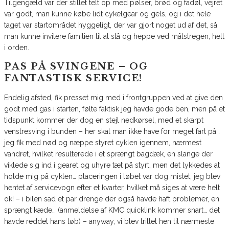
Tilgengæld var der stillet telt op med pølser, brød og fadøl, vejret
var godt, man kunne købe lidt cykelgear og gels, og i det hele
taget var startområdet hyggeligt, der var gjort noget ud af det, så
man kunne invitere familien til at stå og heppe ved målstregen, helt
i orden.
PAS PÅ SVINGENE – OG
FANTASTISK SERVICE!
Endelig afsted, fik presset mig med i frontgruppen ved at give den
godt med gas i starten, følte faktisk jeg havde gode ben, men på et
tidspunkt kommer der dog en stejl nedkørsel, med et skarpt
venstresving i bunden – her skal man ikke have for meget fart på…
jeg fik med nød og næppe styret cyklen igennem, nærmest
vandret, hvilket resulterede i et sprængt bagdæk, en slange der
viklede sig ind i gearet og uhyre tæt på styrt, men det lykkedes at
holde mig på cyklen… placeringen i løbet var dog mistet, jeg blev
hentet af servicevogn efter et kvarter, hvilket må siges at være helt
ok! – i bilen sad et par drenge der også havde haft problemer, en
sprængt kæde… (anmeldelse af KMC quicklink kommer snart… det
havde reddet hans løb) – anyway, vi blev trillet hen til nærmeste