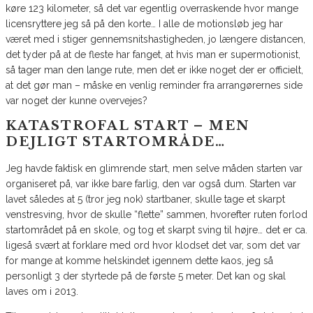
køre 123 kilometer, så det var egentlig overraskende hvor mange
licensryttere jeg så på den korte… I alle de motionsløb jeg har
været med i stiger gennemsnitshastigheden, jo længere distancen,
det tyder på at de fleste har fanget, at hvis man er supermotionist,
så tager man den lange rute, men det er ikke noget der er officielt,
at det gør man – måske en venlig reminder fra arrangørernes side
var noget der kunne overvejes?
KATASTROFAL START – MEN
DEJLIGT STARTOMRÅDE…
Jeg havde faktisk en glimrende start, men selve måden starten var
organiseret på, var ikke bare farlig, den var også dum. Starten var
lavet således at 5 (tror jeg nok) startbaner, skulle tage et skarpt
venstresving, hvor de skulle “flette” sammen, hvorefter ruten forlod
startområdet på en skole, og tog et skarpt sving til højre… det er ca.
ligeså svært at forklare med ord hvor klodset det var, som det var
for mange at komme helskindet igennem dette kaos, jeg så
personligt 3 der styrtede på de første 5 meter. Det kan og skal
laves om i 2013.