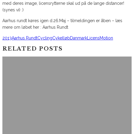
med deres image, licensrytterne skal ud på de lange distancer!
(synes vi) :)
Aarhus rundt køres igen d.26.Maj – tilmeldingen er åben – læs
mere om løbet her : Aarhus Rundt
2013
Aarhus Rundt
Cycling
Cykelløb
Danmark
Licens
Motion
RELATED POSTS