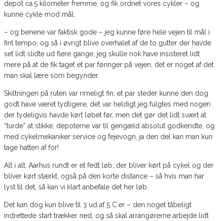
depot ca.5 kilometer fremme, og fik ordnet vores cykler – og
kunne cykle mod mål.
– og benene var faktisk gode – jeg kunne føre hele vejen til mål i
fint tempo, og så i øvrigt blive overhalet af de to gutter der havde
set lidt slidte ud flere gange, jeg skulle nok have insisteret lidt
mere på at de fik taget et par føringer på vejen, det er noget af det
man skal lære som begynder.
Skiltningen på ruten var rimeligt fin, et par steder kunne den dog
godt have været tydligere, det var heldigt jeg fulgtes med nogen
der tydeligvis havde kørt løbet før, men det gør det lidt svært at
“turde” at stikke, depoterne var til gengæld absolut godkendte, og
med cykelmekaniker service og fejevogn, ja den del kan man kun
tage hatten af for!
Alt i alt, Aarhus rundt er et fedt løb, der bliver kørt på cykel og der
bliver kørt stærkt, også på den korte distance – så hvis man har
lyst til det, så kan vi klart anbefale det her løb.
Det kan dog kun blive til 3 ud af 5 C´er – den noget tåbeligt
indrettede start trækker ned, og så skal arrangørerne arbejde lidt