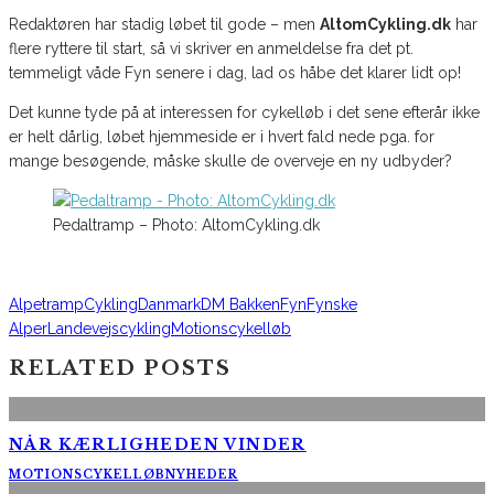
Redaktøren har stadig løbet til gode – men
AltomCykling.dk
har
flere ryttere til start, så vi skriver en anmeldelse fra det pt.
temmeligt våde Fyn senere i dag, lad os håbe det klarer lidt op!
Det kunne tyde på at interessen for cykelløb i det sene efterår ikke
er helt dårlig, løbet hjemmeside er i hvert fald nede pga. for
mange besøgende, måske skulle de overveje en ny udbyder?
Pedaltramp – Photo: AltomCykling.dk
Alpetramp
Cykling
Danmark
DM Bakken
Fyn
Fynske
Alper
Landevejscykling
Motionscykelløb
RELATED POSTS
NÅR KÆRLIGHEDEN VINDER
MOTIONSCYKELLØB
NYHEDER