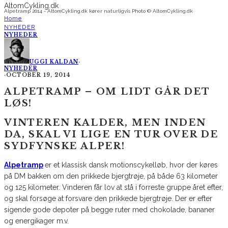
Alpetramp 2014 - AltomCykling.dk kører naturligvis Photo © AltomCykling.dk
Home
NYHEDER
NYHEDER
UGGI KALDAN
·
NYHEDER
·
OCTOBER 19, 2014
ALPETRAMP – OM LIDT GÅR DET
LØS!
VINTEREN KALDER, MEN INDEN
DA, SKAL VI LIGE EN TUR OVER DE
SYDFYNSKE ALPER!
Alpetramp
er et klassisk dansk motionscykelløb, hvor der køres
på DM bakken om den prikkede bjergtrøje, på både 63 kilometer
og 125 kilometer. Vinderen får lov at stå i forreste gruppe året efter,
og skal forsøge at forsvare den prikkede bjergtrøje. Der er efter
sigende gode depoter på begge ruter med chokolade, bananer
og energikager m.v.