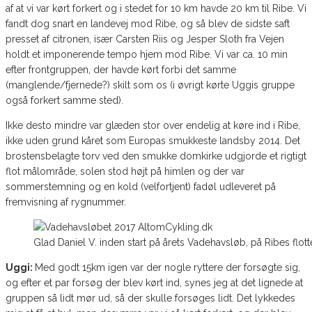
af at vi var kørt forkert og i stedet for 10 km havde 20 km til Ribe. Vi
fandt dog snart en landevej mod Ribe, og så blev de sidste saft
presset af citronen, især Carsten Riis og Jesper Sloth fra Vejen
holdt et imponerende tempo hjem mod Ribe. Vi var ca. 10 min
efter frontgruppen, der havde kørt forbi det samme
(manglende/fjernede?) skilt som os (i øvrigt kørte Uggis gruppe
også forkert samme sted).
Ikke desto mindre var glæden stor over endelig at køre ind i Ribe,
ikke uden grund kåret som Europas smukkeste landsby 2014. Det
brostensbelagte torv ved den smukke domkirke udgjorde et rigtigt
flot målområde, solen stod højt på himlen og der var
sommerstemning og en kold (velfortjent) fadøl udleveret på
fremvisning af rygnummer.
Glad Daniel V. inden start på årets Vadehavsløb, på Ribes flott
Uggi:
Med godt 15km igen var der nogle ryttere der forsøgte sig,
og efter et par forsøg der blev kørt ind, synes jeg at det lignede at
gruppen så lidt mør ud, så der skulle forsøges lidt. Det lykkedes