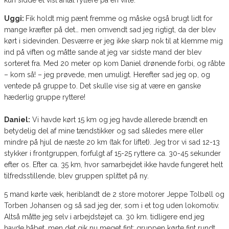
Uggi:
Fik holdt mig pænt fremme og måske også brugt lidt for
mange kræfter på det… men omvendt sad jeg rigtigt, da der blev
kørt i sidevinden. Desværre er jeg ikke skarp nok til at klemme mig
ind på viften og måtte sande at jeg var sidste mand der blev
sorteret fra. Med 20 meter op kom Daniel drønende forbi, og råbte
– kom så! – jeg prøvede, men umuligt. Herefter sad jeg op, og
ventede på gruppe to. Det skulle vise sig at være en ganske
hæderlig gruppe ryttere!
Daniel:
Vi havde kørt 15 km og jeg havde allerede brændt en
betydelig del af mine tændstikker og sad således mere eller
mindre på hjul de næste 20 km (tak for liftet). Jeg tror vi sad 12-13
stykker i frontgruppen, forfulgt af 15-25 ryttere ca. 30-45 sekunder
efter os. Efter ca. 35 km, hvor samarbejdet ikke havde fungeret helt
tilfredsstillende, blev gruppen splittet på ny.
5 mand kørte væk, heriblandt de 2 store motorer Jeppe Tolbøll og
Torben Johansen og så sad jeg der, som i et tog uden lokomotiv.
Altså måtte jeg selv i arbejdstøjet ca. 30 km. tidligere end jeg
havde håbet, men det gik nu meget fint; gruppen kørte fint rundt