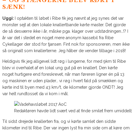
– OG STÆNGERNE BLEV KØRT I
SÆNK!
Uggi:
I optakten til løbet i Ribe fik jeg nævnt at jeg synes det var
monster sejt at den lokale knallertbande kørte master. Det gjorde
de så desværre ikke i år, måske pga. klager over udstødningen…!? I
år var det i stedet en noget mere anonym kassebil fra Ribe
Cykellager der stod for tjansen. Fint nok for sponsoreren, men ikke
så originalt som knallerterne. Jeg håber de vender tilbage i 2018!
Heldigvis fik jeg alligevel lidt røg i lungerne, for med 9km til Ribe
blev vi overhalet af en lokal ung gut på en knallert. Den kørte
noget hurtigere end foreskrevet, når man føreren ligner én på 13
og maskinen er uden plader… vi røg i hvert fald på smækken og
kørte ind til byen med 43 km/t, de kilometer gjorde ONDT! Jeg
var helt rundtosset da vi kom i mål.
Redaktøren havde lidt svært ved at finde smilet frem umiddelba
Til sidst drejede knallerten fra, og vi kørte samlet den sidste
kilometer ind til Ribe. Der var ingen lyst fra min side om at køre om