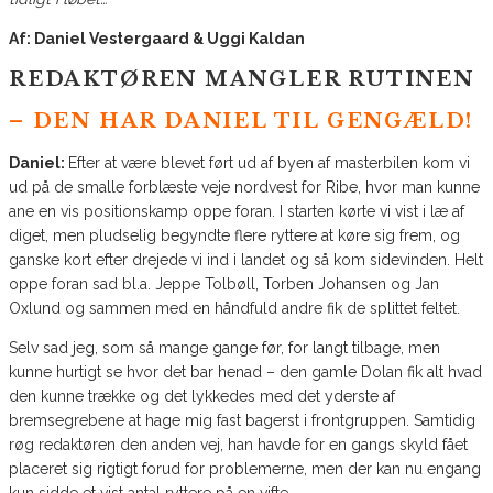
Af: Daniel Vestergaard & Uggi Kaldan
REDAKTØREN MANGLER RUTINEN
– DEN HAR DANIEL TIL GENGÆLD!
Daniel:
Efter at være blevet ført ud af byen af masterbilen kom vi
ud på de smalle forblæste veje nordvest for Ribe, hvor man kunne
ane en vis positionskamp oppe foran. I starten kørte vi vist i læ af
diget, men pludselig begyndte flere ryttere at køre sig frem, og
ganske kort efter drejede vi ind i landet og så kom sidevinden. Helt
oppe foran sad bl.a. Jeppe Tolbøll, Torben Johansen og Jan
Oxlund og sammen med en håndfuld andre fik de splittet feltet.
Selv sad jeg, som så mange gange før, for langt tilbage, men
kunne hurtigt se hvor det bar henad – den gamle Dolan fik alt hvad
den kunne trække og det lykkedes med det yderste af
bremsegrebene at hage mig fast bagerst i frontgruppen. Samtidig
røg redaktøren den anden vej, han havde for en gangs skyld fået
placeret sig rigtigt forud for problemerne, men der kan nu engang
kun sidde et vist antal ryttere på en vifte.