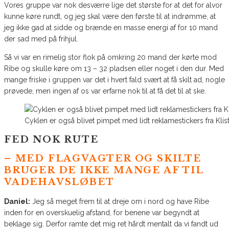
Vores gruppe var nok desværre lige det største for at det for alvor
kunne køre rundt, og jeg skal være den første til at indrømme, at
jeg ikke gad at sidde og brænde en masse energi af for 10 mand
der sad med på frihjul.
Så vi var en rimelig stor flok på omkring 20 mand der kørte mod
Ribe og skulle køre om 13 – 32 pladsen eller noget i den dur. Med
mange friske i gruppen var det i hvert fald svært at få skilt ad, nogle
prøvede, men ingen af os var erfarne nok til at få det til at ske.
Cyklen er også blivet pimpet med lidt reklamestickers fra Klist
FED NOK RUTE
– MED FLAGVAGTER OG SKILTE
BRUGER DE IKKE MANGE AF TIL
VADEHAVSLØBET
Daniel:
Jeg så meget frem til at dreje om i nord og have Ribe
inden for en overskuelig afstand, for benene var begyndt at
beklage sig. Derfor ramte det mig ret hårdt mentalt da vi fandt ud