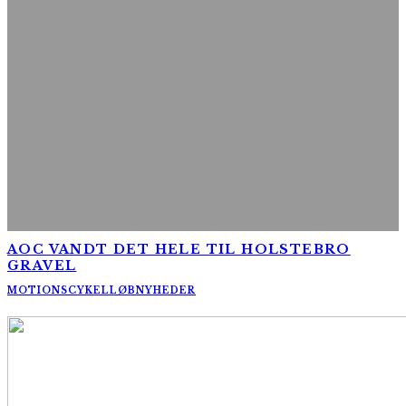
AOC VANDT DET HELE TIL HOLSTEBRO
GRAVEL
MOTIONSCYKELLØB
NYHEDER
AltomCykling.dk 2025 | Tel.: +45 23 49 19 39