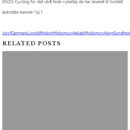
ENZO Cycling for det vildt fede cykeltøj de har leveret til holdet!
[adrotate banner=”51″]
2017
Danmark
Livsstil
Motion
Motionscykelløb
Motionscykling
Sundhe
RELATED POSTS