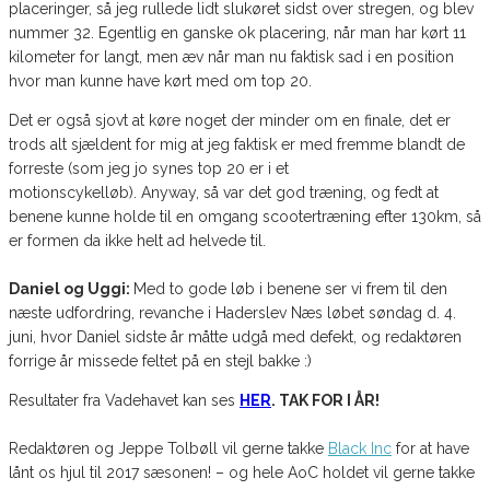
placeringer, så jeg rullede lidt slukøret sidst over stregen, og blev
nummer 32. Egentlig en ganske ok placering, når man har kørt 11
kilometer for langt, men æv når man nu faktisk sad i en position
hvor man kunne have kørt med om top 20.
Det er også sjovt at køre noget der minder om en finale, det er
trods alt sjældent for mig at jeg faktisk er med fremme blandt de
forreste (som jeg jo synes top 20 er i et
motionscykelløb). Anyway, så var det god træning, og fedt at
benene kunne holde til en omgang scootertræning efter 130km, så
er formen da ikke helt ad helvede til.
Daniel og Uggi:
Med to gode løb i benene ser vi frem til den
næste udfordring, revanche i Haderslev Næs løbet søndag d. 4.
juni, hvor Daniel sidste år måtte udgå med defekt, og redaktøren
forrige år missede feltet på en stejl bakke :)
Resultater fra Vadehavet kan ses
HER
. TAK FOR I ÅR!
Redaktøren og Jeppe Tolbøll vil gerne takke
Black Inc
for at have
lånt os hjul til 2017 sæsonen! – og hele AoC holdet vil gerne takke