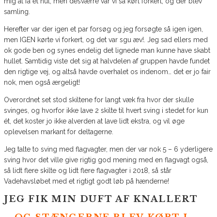
mig at få et hul, men desværre var vi så kørt forkert, og der blev
samling.
Herefter var der igen et par forsøg og jeg forsøgte så igen igen,
men IGEN kørte vi forkert, og det var sgu æv!. Jeg sad ellers med
ok gode ben og synes endelig det lignede man kunne have skabt
hullet. Samtidig viste det sig at halvdelen af gruppen havde fundet
den rigtige vej, og altså havde overhalet os indenom… det er jo fair
nok, men også ærgeligt!
Overordnet set stod skiltene for langt væk fra hvor der skulle
svinges, og hvorfor ikke lave 2 skilte til hvert sving i stedet for kun
ét, det koster jo ikke alverden at lave lidt ekstra, og vil øge
oplevelsen markant for deltagerne.
Jeg talte to sving med flagvagter, men der var nok 5 – 6 yderligere
sving hvor det ville give rigtig god mening med en flagvagt også,
så lidt flere skilte og lidt flere flagvagter i 2018, så står
Vadehavsløbet med et rigtigt godt løb på hænderne!
JEG FIK MIN DUFT AF KNALLERT