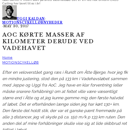
Cycling har lavet til os i år!
UGGI KALDAN
·
MOTIONSCYKELLØB
NYHEDER
·
MAY 30, 2017
AOC KØRTE MASSER AF
KILOMETER DERUDE VED
VADEHAVET
Home
MOTIONSCYKELLØB
Efter en veloverstået gang ræs i Rundt om Åtte Bjerge, hvor jeg fik
en mindre justering, stod den på 133 km i Vadehavsløbet sammen
med Jeppe og Uggi fra AoC. Jeg have en klar forventning (eller
måske snarere forhåbning) om at feltet ville være væsentligt
større end i Åtte og at jeg kunne gemme mig den første halvdel
af løbet. Det er efterhånden længe siden jeg har kørt 130+ km.
Den første del holdt stik, der var et ganske pænt fremmøde på
alle 3 distancer, jeg vil skyde på ca. 150 m/k p 133 km ruten. Den
anden del af mine forhåbninger skulle vise sig at lide skibbrud ret
tidligt i løbet…