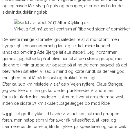
og jeg havde fået styr på puls og ben igen, efter det indledende
sidevindsudskilningsløb.
Virkelig flot målzone i centrum af Ribe ved siden af domkirken
De næste mange kilometer gik således relativt monotont, men
hyggeligt i en overkommelig fart og i et lidt mere kuperet
landskab omkring Åtte Bjerge (af alle steder). Jeg indrømmer
gerne at jeg håbede på at blive hentet af den større gruppe, men
de andre i min gruppe var opsatte på at holde dem bagved, så det
blev farten sat efter. Vi sad 6 mand og kørte rundt, så der var god
mulighed for at få både spist og drukket fornuftigt.
Efter ca. 100 km mistede vi 1 af de 3 Vejen ryttere, Claus Stenger,
jeg ved ikke om han gik kold eller punkterede. Vi andre fem
fortsatte ufortrødent sydover til Arnum, hvor vi drejede mod vest,
inden de sidste 13 km skulle tilbagelægges op mod Ribe.
Uggi:
I et godt stykke tid havde vi visuel kontakt med gruppen
foran, men netop som vi for alvor fik rulleskiftet til at køre, og
nærmere os de forreste, fik de trykket på speederen og kørte væk.