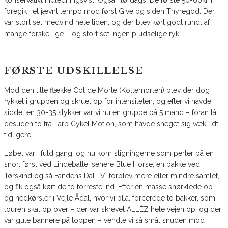
foregik i et jævnt tempo mod først Give og siden Thyregod. Der
var stort set medvind hele tiden, og der blev kørt godt rundt af
mange forskellige – og stort set ingen pludselige ryk.
FØRSTE UDSKILLELSE
Mod den lille flække Col de Morte (Kollemorten) blev der dog
rykket i gruppen og skruet op for intensiteten, og efter vi havde
siddet en 30-35 stykker var vi nu en gruppe på 5 mand – foran lå
desuden to fra Tarp Cykel Motion, som havde sneget sig væk lidt
tidligere.
Løbet var i fuld gang, og nu kom stigningerne som perler på en
snor: først ved Lindeballe, senere Blue Horse, en bakke ved
Tørskind og så Fandens Dal. Vi forblev mere eller mindre samlet,
og fik også kørt de to forreste ind. Efter en masse snørklede op-
og nedkørsler i Vejle Ådal, hvor vi bl.a. forcerede to bakker, som
touren skal op over – der var skrevet ALLÉZ hele vejen op, og der
var gule bannere på toppen – vendte vi så småt snuden mod