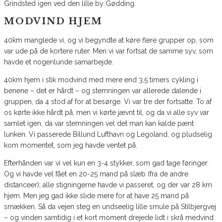
Grindsted igen ved den lille by Gødding.
MODVIND HJEM
40km manglede vi, og vi begyndte at køre flere grupper op, som
var ude på de kortere ruter. Men vi var fortsat de samme syv, som
havde et nogenlunde samarbejde.
40km hjem i stik modvind med mere end 3,5 timers cykling i
benene – det er hårdt – og stemningen var allerede dalende i
gruppen, da 4 stod af for at besørge. Vi var tre der fortsatte. To af
os kørte ikke hårdt på, men vi kørte jævnt til, og da vi alle syv var
samlet igen, da var stemningen vel det man kan kalde pænt
lunken. Vi passerede Billund Lufthavn og Legoland, og pludselig
kom momentet, som jeg havde ventet på.
Efterhånden var vi vel kun en 3-4 stykker, som gad tage føringer.
Og vi havde vel fået en 20-25 mand på slæb (fra de andre
distanceer); alle stigningerne havde vi passeret, og der var 28 km
hjem. Men jeg gad ikke slide mere for at have 25 mand på
smækken. Så da vejen steg en undseelig lille smule på Stilbjergvej
– og vinden samtidig i et kort moment drejede lidt i skrå medvind