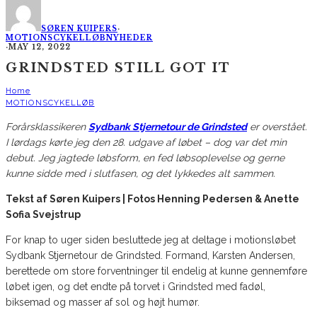
SØREN KUIPERS
·
MOTIONSCYKELLØB
NYHEDER
·
MAY 12, 2022
GRINDSTED STILL GOT IT
Home
MOTIONSCYKELLØB
Forårsklassikeren
Sydbank Stjernetour de Grindsted
er overstået.
I lørdags kørte jeg den 28. udgave af løbet – dog var det min
debut. Jeg jagtede løbsform, en fed løbsoplevelse og gerne
kunne sidde med i slutfasen, og det lykkedes alt sammen.
Tekst af Søren Kuipers | F
otos Henning Pedersen & Anette
Sofia Svejstrup
For knap to uger siden besluttede jeg at deltage i motionsløbet
Sydbank Stjernetour de Grindsted. Formand, Karsten Andersen,
berettede om store forventninger til endelig at kunne gennemføre
løbet igen, og det endte på torvet i Grindsted med fadøl,
biksemad og masser af sol og højt humør.