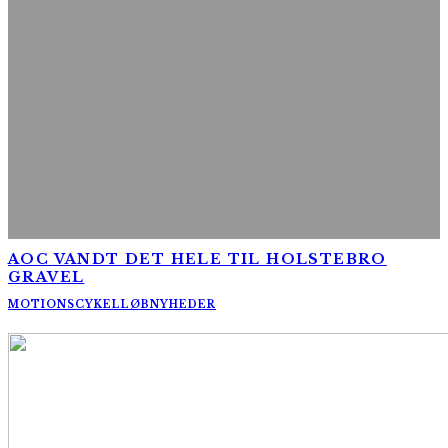
AOC VANDT DET HELE TIL HOLSTEBRO
GRAVEL
MOTIONSCYKELLØB
NYHEDER
AltomCykling.dk 2025 | Tel.: +45 23 49 19 39