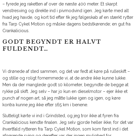
– fyrede jeg raketten af over de næste 400 meter. Et skarpt
venstresving og direkte ind i pivmodvind igen. Jeg kørte med alt
hvad jeg havde, og kort tid efter fik jeg følgeskab af en stærkt rytter
fra Tarp Cykel Motion og måske dagens bedstkørende; en gut fra
Crankalicious.
GODT BEGYNDT ER HALVT
FULDENDT…
Vi drønede af sted sammen, og det var fedt at køre på rulleskift –
og stille og roligt fornemmede vi, at de andre ikke kunne lukke.
Men da der manglede godt 10 kilometer, begyndte de begge at
rykke på skift. Jeg selv – har jo kun en dieselmotor – ejer ikke et
punch af nogen art, så jeg måtte lukke igen og igen, og køre
kontra kunne jeg ikke efter 165 km i benene.
Slutteligt kørte vi ind i Grindsted, og jeg tror ikke at fyren fra
Crankalicious kendte finalen. Jeg selv gjorde heller ikke, for det var
ihvertfald rytteren fra Tarp Cykel Motion, som kom først ind i det
afgørende sving og derefter var der ingen mulighed for