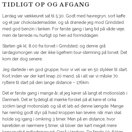
TIDLIGT OP OG AFGANG
Lørdag var vækkeuret sat til 5:30. Godt med havregryn, sort kaffe
og et par chokolademadder, og så drønede jeg mod Grindsted
med god benzin i tanken. For første gang i lang tid på våde veje,
men de tørrede nu hurtigt op hen ad formiddagen.
Starten gik kl. 8.00 fra torvet i Grindsted, og denne grå
lørdagsmorgen var der ikke ligefrem tour-stemning på torvet. Det
kom der dog senere.
Jeg startede i en god gruppe, hvor vi vel var en 50 stykker til start.
Kort inden var der kørt knap 20 mand, så i alt var vi måske 70
ryttere til start på den lange distance – 176km.
Det er første gang i mange år, at jeg kører så langt et motionsløb i
Danmark. Det er tydeligt at mærke forskel på at køre et cirka
100km langt motionsløb og så et løb ad denne længde. Mange
har nemlig godt styr på hvad kroppen kan levere, når man skal
holde sig igang i omkring 3 timer. Men på en distance, hvor
køretiden er nærmere 5 timer, så bliver der kørt meget mere
konservativt indledningsvist. Også i lørdags. De første 50-60km