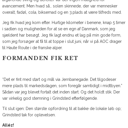
avancement. Men hvad så… solen skinnede, der var mennesker
overalt, fadøl, cola, biksemad og en 3.plads at være tilfreds med.
Jeg fik hvad jeg kom efter. Hurtige kilometer i benene, knap 5 timer
i sadlen og muligheden for at se en egn af Danmark, som jeg
sjældent har besøgt. Jeg fik lagt endnu et lag på min gode form,
som jeg forsøger at få til at toppe i slut juni, når vi på AOC drager
til Haute Route i de franske alper.
FORMANDEN FIK RET
“Det er fint med start og mål via Jernbanegade. Det tilgodeser
mere plads til markedsdagen, som foregår samtidigt i midtbyen.”
Sådan var jeg blevet fortalt det inden start. Og det holdt stik. Der
var virkelig god stemning i Grindsted efterfølgende.
Til slut igen: Den største opfordring til at bakke de lokale løb op;
Grindsted tak for oplevelsen.
Alléz!