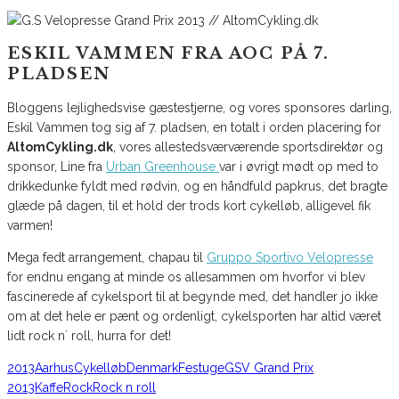
ESKIL VAMMEN FRA AOC PÅ 7.
PLADSEN
Bloggens lejlighedsvise gæstestjerne, og vores sponsores darling,
Eskil Vammen tog sig af 7. pladsen, en totalt i orden placering for
AltomCykling.dk
, vores allestedsværværende sportsdirektør og
sponsor, Line fra
Urban Greenhouse
var i øvrigt mødt op med to
drikkedunke fyldt med rødvin, og en håndfuld papkrus, det bragte
glæde på dagen, til et hold der trods kort cykelløb, alligevel fik
varmen!
Mega fedt arrangement, chapau til
Gruppo Sportivo Velopresse
for endnu engang at minde os allesammen om hvorfor vi blev
fascinerede af cykelsport til at begynde med, det handler jo ikke
om at det hele er pænt og ordenligt, cykelsporten har altid været
lidt rock n´ roll, hurra for det!
2013
Aarhus
Cykelløb
Denmark
Festuge
GSV Grand Prix
2013
Kaffe
Rock
Rock n roll