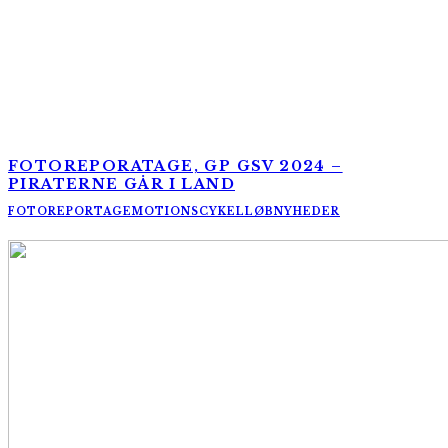
FOTOREPORATAGE, GP GSV 2024 –
PIRATERNE GÅR I LAND
FOTOREPORTAGE
MOTIONSCYKELLØB
NYHEDER
AltomCykling.dk 2025 | Tel.: +45 23 49 19 39