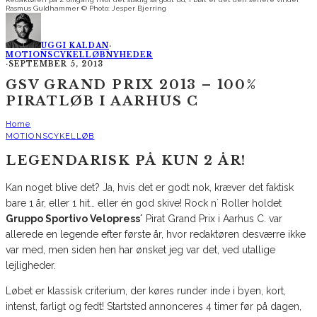
Rasmus Guldhammer © Photo: Jesper Bjerring
UGGI KALDAN
·
MOTIONSCYKELLØB
NYHEDER
·
SEPTEMBER 5, 2013
GSV GRAND PRIX 2013 – 100%
PIRATLØB I AARHUS C
Home
MOTIONSCYKELLØB
LEGENDARISK PÅ KUN 2 ÅR!
Kan noget blive det? Ja, hvis det er godt nok, kræver det faktisk
bare 1 år, eller 1 hit… eller én god skive! Rock n´ Roller holdet
Gruppo Sportivo Velopress´
Pirat Grand Prix i Aarhus C. var
allerede en legende efter første år, hvor redaktøren desværre ikke
var med, men siden hen har ønsket jeg var det, ved utallige
lejligheder.
Løbet er klassisk criterium, der køres runder inde i byen, kort,
intenst, farligt og fedt! Startsted annonceres 4 timer før på dagen,