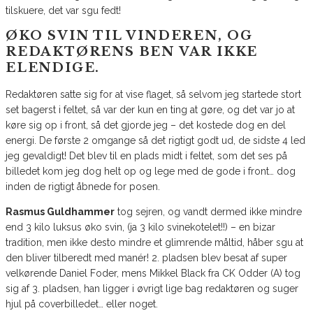
tilskuere, det var sgu fedt!
ØKO SVIN TIL VINDEREN, OG
REDAKTØRENS BEN VAR IKKE
ELENDIGE.
Redaktøren satte sig for at vise flaget, så selvom jeg startede stort
set bagerst i feltet, så var der kun en ting at gøre, og det var jo at
køre sig op i front, så det gjorde jeg – det kostede dog en del
energi. De første 2 omgange så det rigtigt godt ud, de sidste 4 led
jeg gevaldigt! Det blev til en plads midt i feltet, som det ses på
billedet kom jeg dog helt op og lege med de gode i front… dog
inden de rigtigt åbnede for posen.
Rasmus Guldhammer
tog sejren, og vandt dermed ikke mindre
end 3 kilo luksus øko svin, (ja 3 kilo svinekotelet!!) – en bizar
tradition, men ikke desto mindre et glimrende måltid, håber sgu at
den bliver tilberedt med manér! 2. pladsen blev besat af super
velkørende Daniel Foder, mens Mikkel Black fra CK Odder (A) tog
sig af 3. pladsen, han ligger i øvrigt lige bag redaktøren og suger
hjul på coverbilledet… eller noget.