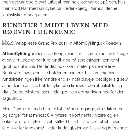
men det var dog blevet luftet at man nok ikke var galt på den, hvis
man stod klar med sin cykel på Frederikbjerg i Aarhus, denne
fantastiske torsdag aften.
RUNDTUR I MIDT I BYEN MED
RØDVIN I DUNKENE!
AltomCykling.dk´s
raske drenge, var klar til kamp, men vi må sige
at da vi rullede et par ture rundt inde på strækningen, tænkte vi
godt nok uha uha. Der findes nok ikke 1 meter på denne fine
Boulevard, hvor der ikke holder en parkeret bil. samtidig har
rundstrækningen ikke mindre end 17 indfaldsveje, det siger sig selv
at her kan man ikke holde cykelløb i timevis uden at påkalde sig
div. tilfælde bilisters rasen, eller politiets opmærksomhed for den
sags skyld.
Men så kører man da bare et løb, på 10 omgange, af 1.1 kilometer,
og sørger for at mindst 8 A ryttere, 3 kontinental ryttere og en
enkelt pro tour rytter i svøb stiller til start… så bliver løbet i hvert
fald ikke for langsomt! – eller kedeligt, der var faktisk rigtigt mange