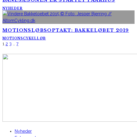
BANESÆSONEN ER STARTET I AARHUS
NYHEDER
MOTIONSLØBSOPTAKT: BAKKELØBET 2019
MOTIONSCYKELLØB
1
2
3
…
7
AltomCykling.dk 2025 | Tel.: +45 23 49 19 39
Nyheder