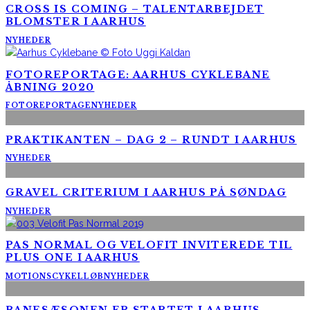
CROSS IS COMING – TALENTARBEJDET
BLOMSTER I AARHUS
NYHEDER
FOTOREPORTAGE: AARHUS CYKLEBANE
ÅBNING 2020
FOTOREPORTAGE
NYHEDER
PRAKTIKANTEN – DAG 2 – RUNDT I AARHUS
NYHEDER
GRAVEL CRITERIUM I AARHUS PÅ SØNDAG
NYHEDER
PAS NORMAL OG VELOFIT INVITEREDE TIL
PLUS ONE I AARHUS
MOTIONSCYKELLØB
NYHEDER