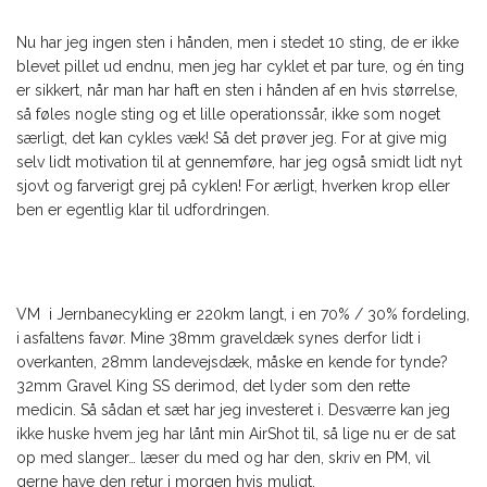
Nu har jeg ingen sten i hånden, men i stedet 10 sting, de er ikke
blevet pillet ud endnu, men jeg har cyklet et par ture, og én ting
er sikkert, når man har haft en sten i hånden af en hvis størrelse,
så føles nogle sting og et lille operationssår, ikke som noget
særligt, det kan cykles væk! Så det prøver jeg. For at give mig
selv lidt motivation til at gennemføre, har jeg også smidt lidt nyt
sjovt og farverigt grej på cyklen! For ærligt, hverken krop eller
ben er egentlig klar til udfordringen.
VM i Jernbanecykling er 220km langt, i en 70% / 30% fordeling,
i asfaltens favør. Mine 38mm graveldæk synes derfor lidt i
overkanten, 28mm landevejsdæk, måske en kende for tynde?
32mm Gravel King SS derimod, det lyder som den rette
medicin. Så sådan et sæt har jeg investeret i. Desværre kan jeg
ikke huske hvem jeg har lånt min AirShot til, så lige nu er de sat
op med slanger… læser du med og har den, skriv en PM, vil
gerne have den retur i morgen hvis muligt.