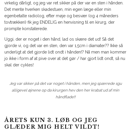
virkelig dårligt, og jeg var ret sikker på der var en sten i hånden.
Det mente hverken skadestuen, min egen læge eller min
egenbetalte radiolog, efter møje og besvær (og 4 måneders
tovtrækkeri) fik jeg ENDELIG en henvisning til en kirurg, der
prompte konstaterede.
Uggi, der er noget i den hånd, lad os skære det ud! Så det
gjorde vi, og det var en sten, den var 1,5cm i diamater?? Ikke så
underligt at det gjorde lidt ondt i hånden!? Nå men man kommer
jo ikke i form af at pive over at det gør / har gjort lidt ondt, så nu
skal der cykles!
Jeg var sikker på det var noget i hånden, men jeg spærrede sgu
alligevel øjnene op da kirurgen hev den her krabat ud af min
håndflade!!
ÅRETS KUN 3. LØB OG JEG
GLÆDER MIG HELT VILDT!