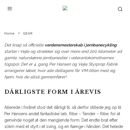
Home
GEAR
Det knap så officielle
verdensmesterskab i jernbanecykling
starter i Vejle og strækker sig over mere end 200 kilometer ad
gamle, naturskønne jernbanestier i veteranlokomotivernes
togspor. Det er 4. gang Per Hansen og Vejle Styrprop Fabrik
arrangerer løbet, hvor alle deltagere får VM-titlen med sig
hjem, hvis de altså gennemfører!
DÅRLIGSTE FORM I ÅREVIS
Allerede i foråret stod det dårligt til, så derfor stillede jeg op til
Per Hansens andet fantastiske løb, Ribe – Tønder – Ribe, for at
genvinde noget at den manglende form. Det endte brat efter
10km med et styrt i et sving, og en flænge i hånden. Det helede