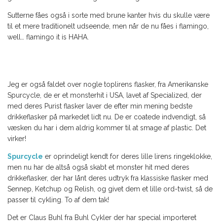
Sutterne fåes også i sorte med brune kanter hvis du skulle være
til et mere traditionelt udseende, men når de nu fåes i flamingo,
well… flamingo it is HAHA.
Jeg er også faldet over nogle toplirens flasker, fra Amerikanske
Spurcycle, de er et monsterhit i USA, lavet af Specialized, der
med deres Purist flasker laver de efter min mening bedste
drikkeflasker på markedet lidt nu. De er coatede indvendigt, så
væsken du har i dem aldrig kommer til at smage af plastic. Det
virker!
Spurcycle
er oprindeligt kendt for deres lille lirens ringeklokke,
men nu har de altså også skabt et monster hit med deres
drikkeflasker, der har lånt deres udtryk fra klassiske flasker med
Sennep, Ketchup og Relish, og givet dem et lille ord-twist, så de
passer til cykling. To af dem tak!
Det er Claus Buhl fra Buhl Cykler der har special importeret