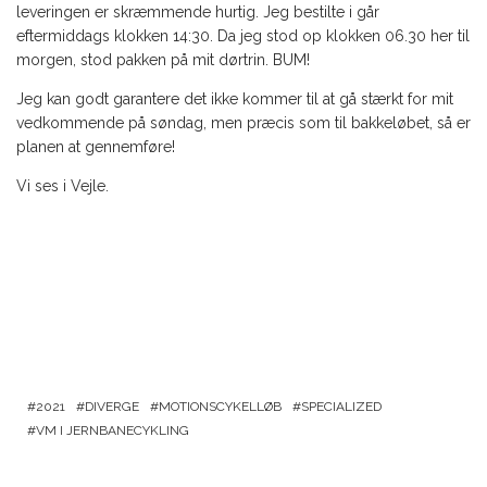
leveringen er skræmmende hurtig. Jeg bestilte i går
eftermiddags klokken 14:30. Da jeg stod op klokken 06.30 her til
morgen, stod pakken på mit dørtrin. BUM!
Jeg kan godt garantere det ikke kommer til at gå stærkt for mit
vedkommende på søndag, men præcis som til bakkeløbet, så er
planen at gennemføre!
Vi ses i Vejle.
2021
DIVERGE
MOTIONSCYKELLØB
SPECIALIZED
VM I JERNBANECYKLING