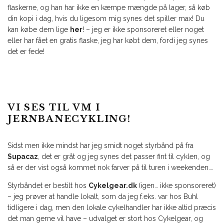
flaskerne, og han har ikke en kæmpe mængde på lager, så køb
din kopi i dag, hvis du ligesom mig synes det spiller max! Du
kan købe dem lige
her
! – jeg er ikke sponsoreret eller noget
eller har fået en gratis flaske, jeg har købt dem, fordi jeg synes
det er fede!
VI SES TIL VM I
JERNBANECYKLING!
Sidst men ikke mindst har jeg smidt noget styrbånd på fra
Supacaz
, det er gråt og jeg synes det passer fint til cyklen, og
så er der vist også kommet nok farver på til turen i weekenden….
Styrbåndet er bestilt hos
Cykelgear.dk
(igen… ikke sponsoreret)
– jeg prøver at handle lokalt, som da jeg f.eks. var hos Buhl
tidligere i dag, men den lokale cykelhandler har ikke altid præcis
det man gerne vil have – udvalget er stort hos Cykelgear, og