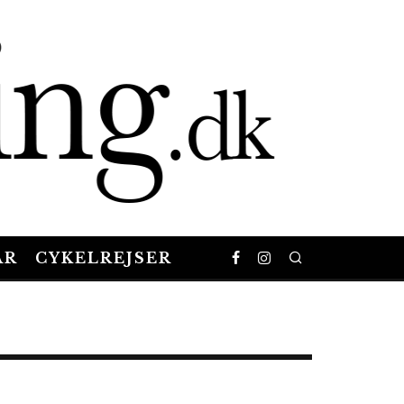
AR
CYKELREJSER