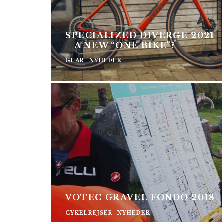
SPECIALIZED DIVERGE 2021
– A NEW “ONE BIKE”?
GEAR
NYHEDER
VOTEC GRAVEL FONDO 2018 
CYKELREJSER
NYHEDER