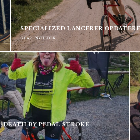
SPECIALIZED LANCERER OPDATER
GEAR
NYHEDER
– DEATH BY PEDAL STROKE