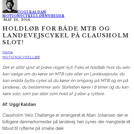
UGGI KALDAN
·
MOTIONSCYKELLØB
NYHEDER
·
MAY 26, 2016
HOLDLØB FOR BÅDE MTB OG
LANDEVEJSCYKEL PÅ CLAUSHOLM
SLOT!
Home
MOTIONSCYKELLØB
Det er altid sjovt at prøve noget nyt! F.eks et holdløb hvor du selv
kan vælge om du kører en MTB rute eller en Landevejsrute, du
kan endda bytte cykel så du kører én omgang på MTB og én på
landevej… du bestemmer selv. Stafetten kører i 8 timer og du kan
køre solo, som par eller som hold af 3 eller 4 ryttere.
Af: Uggi Kaldan
Clausholm Velo Challenge er arrangeret at Allan Johansen der er
tidligere danmarksmester på landevej, han synes der manglede et
tilbud til rytterne på smalle dæk.