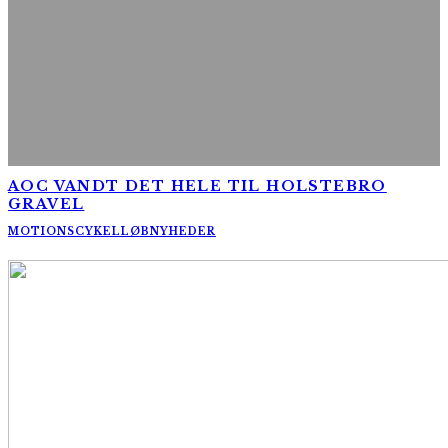
AOC VANDT DET HELE TIL HOLSTEBRO
GRAVEL
MOTIONSCYKELLØB
NYHEDER
AltomCykling.dk 2025 | Tel.: +45 23 49 19 39