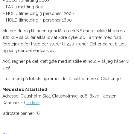
– SOLO tilmelding 400,-
– PAR tilmelding 800,-
– HOLD tilmelding 3 personer 1200,-
– HOLD tilmelding 4 personer 1600,-
Melder du dig til inden 1.juni får du en SIS energipakke til værdi af
180 kr – så du får altså lov at køre cykelløb i 8 timer med fuld
forplejning for hvad der svarer til 220 kroner. Det er da ret billigt,
og så lyder det endda sjovt!
AoC regner på det kraftigste med at stille et hold – så jeg håber vi
ses!
Læs mere på løbets hjemmeside: Clausholm Velo Challenge.
Mødested/startsted
Adresse: Clausholm Slot, Clausholmvej 308, 8370 Hadsten,
Danmark – [
se kort
]
[adrotate banner=”6″]