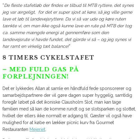
“
De fleste stafetløb der findes er tilbud til MTB ryttere, det synes
jeg var ærgeligt, for det er super sjovt at køre, så jeg ville gerne
lave et løb til landevejsryttere. Da vi så var ude og køre ruten
tænkte vi, om man ikke også kunne lave en rute på MTB der tog
ca. samme mængde energi at gennemføre som den
landevejsrute vi havde fundet, det gjorde vi så – og jeg synes vi
har ramt en virkelig tæt balance!
”
8 TIMERS CYKELSTAFET
– MED FULD GAS PÅ
FORPLEJNINGEN!
Det er lykkedes Allan at samle en håndfuld fede sponsorerer og
samarbejdspartnere der vil gøre dagen super hyggelig, samtidig
foregår løbet på det ikoniske Clausholm Slot, man kan tage
familien med så kan de komme rundt og se slotsparken og slottet,
hvilket der ellers ikke normalt er adgang til. Gæster vil også have
mulighed for at købe en lækker picnic kurv fra Gourmet
Restauranten
Mejeriet
.