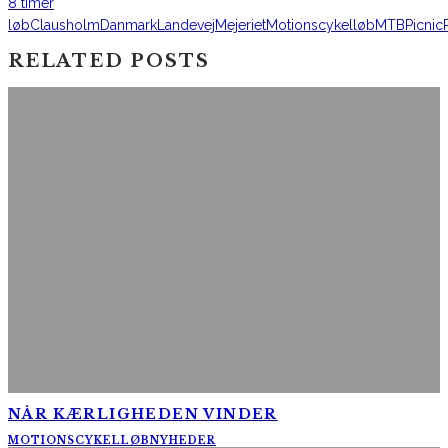
8 timer
løb
Clausholm
Danmark
Landevej
Mejeriet
Motionscykelløb
MTB
Picnic
RELATED POSTS
NÅR KÆRLIGHEDEN VINDER
MOTIONSCYKELLØB
NYHEDER