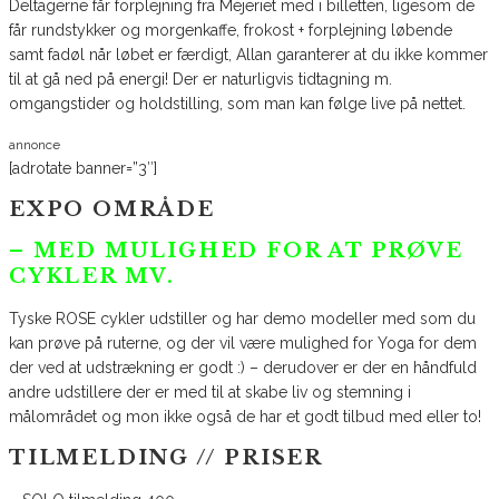
Deltagerne får forplejning fra Mejeriet med i billetten, ligesom de
får rundstykker og morgenkaffe, frokost + forplejning løbende
samt fadøl når løbet er færdigt, Allan garanterer at du ikke kommer
til at gå ned på energi! Der er naturligvis tidtagning m.
omgangstider og holdstilling, som man kan følge live på nettet.
annonce
[adrotate banner=”3″]
EXPO OMRÅDE
– MED MULIGHED FOR AT PRØVE
CYKLER MV.
Tyske ROSE cykler udstiller og har demo modeller med som du
kan prøve på ruterne, og der vil være mulighed for Yoga for dem
der ved at udstrækning er godt :) – derudover er der en håndfuld
andre udstillere der er med til at skabe liv og stemning i
målområdet og mon ikke også de har et godt tilbud med eller to!
TILMELDING // PRISER