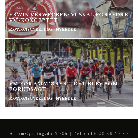
ERWIN VERWECKEN: VI SKAL FORBEDRE
VM-KONCEPTET
MOTIONSCYKELLØB
NYHEDER
VM FOR AMATØRER – DET BLEV SOM
FORUDSAGT!
MOTIONSCYKELLØB
NYHEDER
AltomCykling.dk 2025 | Tel.: +45 23 49 19 39