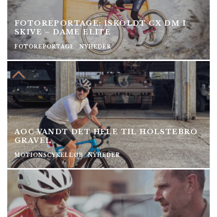
FOTOREPORTAGE: ISKOLDT CX DM I
SKIVE – DAME ELITE
FOTOREPORTAGE
NYHEDER
AOC VANDT DET HELE TIL HOLSTEBRO
GRAVEL
MOTIONSCYKELLØB
NYHEDER