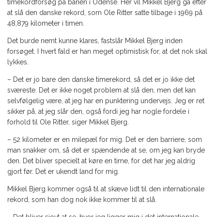
timekordforsøg på banen i Odense. Her vil Mikkel Bjerg gå efter
at slå den danske rekord, som Ole Ritter satte tilbage i 1969 på
48,879 kilometer i timen.
Det burde nemt kunne klares, fastslår Mikkel Bjerg inden
forsøget. I hvert fald er han meget optimistisk for, at det nok skal
lykkes.
– Det er jo bare den danske timerekord, så det er jo ikke det
sværeste. Det er ikke noget problem at slå den, men det kan
selvfølgelig være, at jeg har en punktering undervejs. Jeg er ret
sikker på, at jeg slår den, også fordi jeg har nogle fordele i
forhold til Ole Ritter, siger Mikkel Bjerg.
– 52 kilometer er en milepæl for mig. Det er den barriere, som
man snakker om, så det er spændende at se, om jeg kan bryde
den. Det bliver specielt at køre en time, for det har jeg aldrig
gjort før. Det er ukendt land for mig.
Mikkel Bjerg kommer også til at skæve lidt til den internationale
rekord, som han dog nok ikke kommer til at slå.