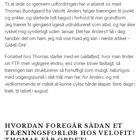
Til at lede os igennem udfordringen har vi allieret os med
Thomas Bundgaard fra Velofit, Anders følger træningen til punkt
og prikke, og startede lidt bagud i forhold til min grundform.
Jeg træner til gengæld ligeså ustruktureret som altid, og har ikke
rykket mig synderligt siden Januar. Det har Anders!! Så i dag
handler det om ham, jeg må vise hvad jeg kan i næste artikel –
GAME ON!
Forløbet hos Thomas starter med en Laktattest, hvor man finder
sin FTP, men vigtigere endnu, ens zoner bliver fastlagt, så
træningen kan struktureres så fornuftigt som muligt, naturligvis
med udgangspunkt i det mål man har, for Anders´ og mit
vedkommende er målet at kunne cykle hårde etaper, flere dage i
træk, til løbet i august.
HVORDAN FOREGÅR SÅDAN ET
TRÆNINGSFORLØB HOS VELOFIT?