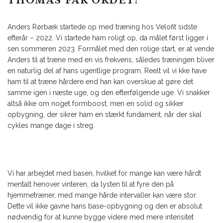
THOMAS FÅR ORDET!
Anders Rørbæk startede op med træning hos Velofit sidste
efterår – 2022. Vi startede ham roligt op, da målet først ligger i
sen sommeren 2023. Formålet med den rolige start, er at vende
Anders til at træne med en vis frekvens, således træningen bliver
en naturlig del af hans ugentlige program. Reelt vil vi kke have
ham til at træne hårdere end han kan overskue at gøre det
samme igen i næste uge, og den efterfølgende uge. Vi snakker
altså ikke om noget formboost, men en solid og sikker
opbygning, der sikrer ham en stærkt fundament, når der skal
cykles mange dage i streg.
Vi har arbejdet med basen, hvilket for mange kan være hårdt
mentalt henover vinteren, da lysten til at fyre den på
hjemmetræner, med mange hårde intervaller kan være stor.
Dette vil ikke gavne hans base-opbygning og den er absolut
nødvendig for at kunne bygge videre med mere intensitet