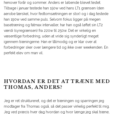
henover forår og sommer. Anders er løbende blevet testet.
Tilbage i januar testede han 150w ved hans LT1 grænsen (den
aerobe tærskel, hvor fedtomsætningen er stor) og i dag testede
han 190w ved samme puls. Selvom fokus ligger på megen
basetræning og fatmax intervaller, har han også løftet sin LT2
værdi (syregrænsen) fra 220w til 250w. Det er virkelig en
væsentlige forbedring, uden at vride sig synderligt meget
igennem træningerne. Han er tålmodig og er klar over at
forbedringer sker over længere tid og ikke over weekenden. En
perfekt elev om man vil.
HVORDAN ER DET AT TRÆNE MED
THOMAS, ANDERS?
Jeg er ret struktureret, og det er træningen og sparringen jeg
modtager fra Thomas også, så det passer virkelig perfekt til mig.
Jeg ved præcis hver dag hvordan og hvor længe jeg skal træne,