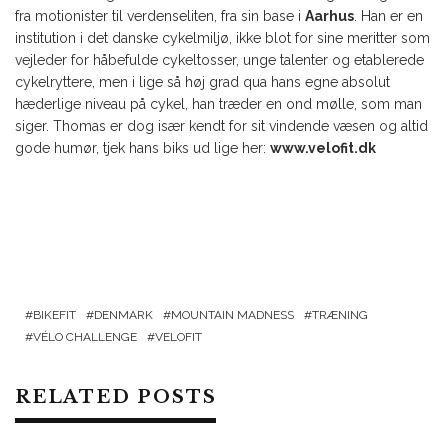
fra motionister til verdenseliten, fra sin base i
Aarhus
. Han er en
institution i det danske cykelmiljø, ikke blot for sine meritter som
vejleder for håbefulde cykeltosser, unge talenter og etablerede
cykelryttere, men i lige så høj grad qua hans egne absolut
hæderlige niveau på cykel, han træder en ond mølle, som man
siger. Thomas er dog især kendt for sit vindende væsen og altid
gode humør, tjek hans biks ud lige her:
www.velofit.dk
BIKEFIT
DENMARK
MOUNTAIN MADNESS
TRÆNING
VÉLO CHALLENGE
VELOFIT
RELATED POSTS