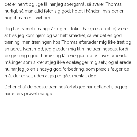
det er nemt og lige til, har jeg spørgsmål så svarer Thomas
hurtigt, så man altid føler sig godt holdt i hånden, hvis der er
noget man er i tvivl om.
Jeg har trænet i mange år, og mit fokus har (næsten altid) været,
at hvis jeg kom hjem og var helt smadret, så var det en god
træning, men træningen hos Thomas efterlader mig ikke træt og
smadret, tværtimod, jeg glæder mig til mine træningspas, fordi
de gør mig i godt humør og får energien op. Vi laver løbende
målinger som sikrer at jeg ikke ødelægger mig selv, og allerede
nu har jeg jo en sindsyg god forbedring, som præcis følger de
mål der er sat, uden at jeg er gået mentalt død.
Det er et af de bedste træningsforløb jeg har deltaget i, og jeg
har ellers prøvet mange.