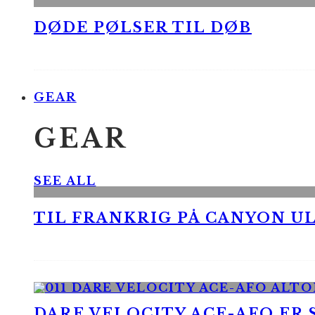
DØDE PØLSER TIL DØB
GEAR
GEAR
SEE ALL
TIL FRANKRIG PÅ CANYON UL
DARE VELOCITY ACE-AFO ER