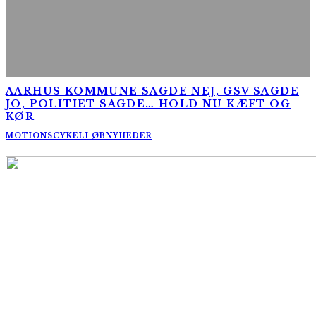
AARHUS KOMMUNE SAGDE NEJ, GSV SAGDE
JO, POLITIET SAGDE… HOLD NU KÆFT OG
KØR
MOTIONSCYKELLØB
NYHEDER
AltomCykling.dk 2025 | Tel.: +45 23 49 19 39