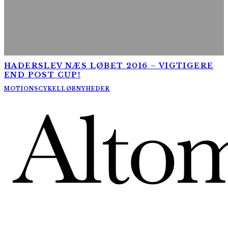
HADERSLEV NÆS LØBET 2016 – VIGTIGERE
END POST CUP!
MOTIONSCYKELLØB
NYHEDER
AltomCykling.dk 2025 | Tel.: +45 23 49 19 39