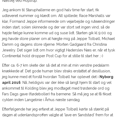
Næsvej ved Hoptrup.
Jeg ankom til Staruphallerne en god halv time før start, fik
udleveret nummer og klædt om. Alt spillede; Race Marshalls var
klar, Formand Jeppe informerede om vejarbejde og ruteændringer
inden start, solen skinnede og der var stort set ingen vind, så de
højde fælge kunne komme ud og suse lidt. Starten gik kl 9:00 og
jeg havde store planer om at hægte mig på Jeppe Tolbøll, Michael
Damm og dagens store stjerne. Morten Gadgaard fra Christina
Jewelry. Det siger lidt om hvor vigtigt Haderslev Næs er, når et tysk
Continental hold dropper Post Cup for at stille til start her ;-)
Efter ca. 6-7 km skete der så det at min at min venstre pedalarm
knækkede af. Det gode humør blev straks erstattet af desillusion,
jeg kunne med ét forstå hvordan Tolbøll har oplevet det i
Nyborg
april 2016
. Nå…heldigvis var der ikke så langt hjem til start og vel
ankommet til Kolding blev jeg modtaget med trøstende ord og
Fars Dags gave (flødeboller) fra børnene. Så må jeg se at få fikset
cyklen inden Langelinie i Århus næste søndag.
Efterfølgende har jeg erfaret at Jeppe Tolbøll kørte så stærkt på
dagen at udenlandsproffen valgte at ’lave en Sandstød’ frem for at