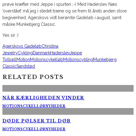
prøve kræfter med Jeppe i spurten ;-) Med Haderslev Næs
’overstået’ må jeg i stedet træne og se frem til årets anden store
begivenhed, Agerskovs vidt berømte Gadeløb i august, samt
måske Munkebjerg Classic.
Yes sir :)
Agerskovs Gadeløb
Christina
Jewelry
Cykling
Danmark
Haderslev
Jeppe
Tolbøll
Motion
Motionscykelløb
Motionscykling
Munkebjerg
Classic
Sandstød
RELATED POSTS
NÅR KÆRLIGHEDEN VINDER
MOTIONSCYKELLØB
NYHEDER
DØDE PØLSER TIL DØB
MOTIONSCYKELLØB
NYHEDER