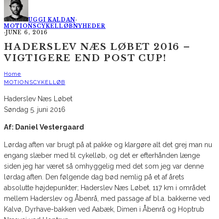
UGGI KALDAN
·
MOTIONSCYKELLØB
NYHEDER
·
JUNE 6, 2016
HADERSLEV NÆS LØBET 2016 –
VIGTIGERE END POST CUP!
Home
MOTIONSCYKELLØB
Haderslev Næs Løbet
Søndag 5. juni 2016
Af: Daniel Vestergaard
Lørdag aften var brugt på at pakke og klargøre alt det grej man nu
engang slæber med til cykelløb, og det er efterhånden længe
siden jeg har været så omhyggelig med det som jeg var denne
lørdag aften. Den følgende dag bød nemlig på et af årets
absolutte højdepunkter; Haderslev Næs Løbet, 117 km i området
mellem Haderslev og Åbenrå, med passage af bl.a. bakkerne ved
Kalvø, Dyrhave-bakken ved Aabæk, Dimen i Åbenrå og Hoptrub