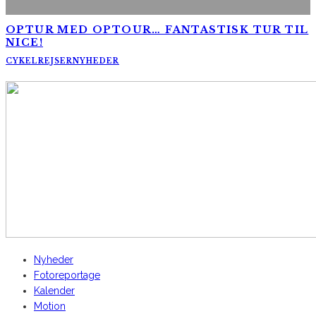
OPTUR MED OPTOUR… FANTASTISK TUR TIL
NICE!
CYKELREJSER
NYHEDER
AltomCykling.dk 2025 | Tel.: +45 23 49 19 39
Nyheder
Fotoreportage
Kalender
Motion