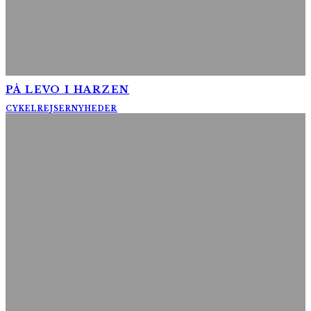
PÅ LEVO I HARZEN
CYKELREJSER
NYHEDER