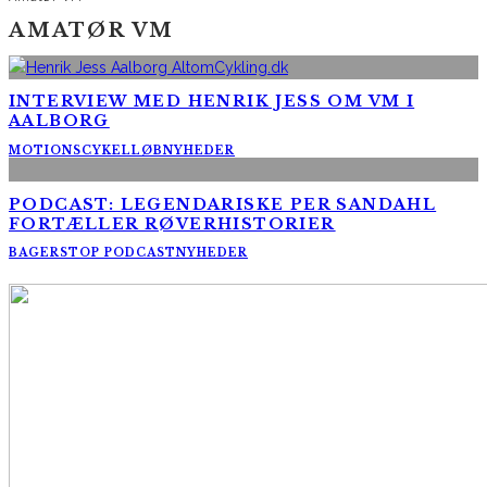
AMATØR VM
INTERVIEW MED HENRIK JESS OM VM I
AALBORG
MOTIONSCYKELLØB
NYHEDER
PODCAST: LEGENDARISKE PER SANDAHL
FORTÆLLER RØVERHISTORIER
BAGERSTOP PODCAST
NYHEDER
AltomCykling.dk 2025 | Tel.: +45 23 49 19 39