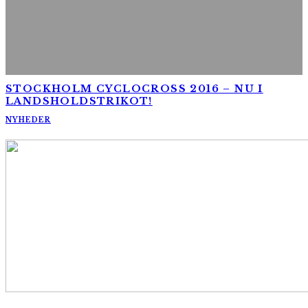
STOCKHOLM CYCLOCROSS 2016 – NU I
LANDSHOLDSTRIKOT!
NYHEDER
AltomCykling.dk 2025 | Tel.: +45 23 49 19 39