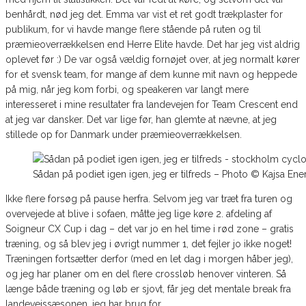
benhårdt, nød jeg det. Emma var vist et ret godt trækplaster for
publikum, for vi havde mange flere stående på ruten og til
præmieoverrækkelsen end Herre Elite havde. Det har jeg vist aldrig
oplevet før :) De var også vældig fornøjet over, at jeg normalt kører
for et svensk team, for mange af dem kunne mit navn og heppede
på mig, når jeg kom forbi, og speakeren var langt mere
interesseret i mine resultater fra landevejen for Team Crescent end
at jeg var dansker. Det var lige før, han glemte at nævne, at jeg
stillede op for Danmark under præmieoverrækkelsen.
Sådan på podiet igen igen, jeg er tilfreds – Photo © Kajsa Ene
Ikke flere forsøg på pause herfra. Selvom jeg var træt fra turen og
overvejede at blive i sofaen, måtte jeg lige køre 2. afdeling af
Soigneur CX Cup i dag – det var jo en hel time i rød zone – gratis
træning, og så blev jeg i øvrigt nummer 1, det fejler jo ikke noget!
Træningen fortsætter derfor (med en let dag i morgen håber jeg),
og jeg har planer om en del flere crossløb henover vinteren. Så
længe både træning og løb er sjovt, får jeg det mentale break fra
landevejssæsonen, jeg har brug for.