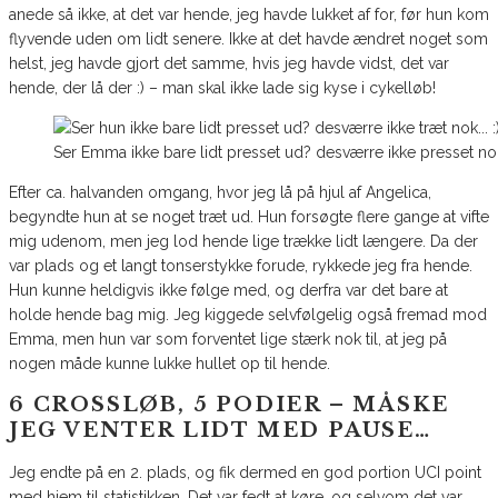
anede så ikke, at det var hende, jeg havde lukket af for, før hun kom
flyvende uden om lidt senere. Ikke at det havde ændret noget som
helst, jeg havde gjort det samme, hvis jeg havde vidst, det var
hende, der lå der :) – man skal ikke lade sig kyse i cykelløb!
Ser Emma ikke bare lidt presset ud? desværre ikke presset no
Efter ca. halvanden omgang, hvor jeg lå på hjul af Angelica,
begyndte hun at se noget træt ud. Hun forsøgte flere gange at vifte
mig udenom, men jeg lod hende lige trække lidt længere. Da der
var plads og et langt tonserstykke forude, rykkede jeg fra hende.
Hun kunne heldigvis ikke følge med, og derfra var det bare at
holde hende bag mig. Jeg kiggede selvfølgelig også fremad mod
Emma, men hun var som forventet lige stærk nok til, at jeg på
nogen måde kunne lukke hullet op til hende.
6 CROSSLØB, 5 PODIER – MÅSKE
JEG VENTER LIDT MED PAUSE…
Jeg endte på en 2. plads, og fik dermed en god portion UCI point
med hjem til statistikken. Det var fedt at køre, og selvom det var