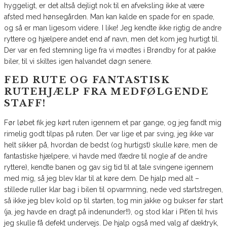
hyggeligt, er det altså dejligt nok til en afveksling ikke at være
afsted med hønsegården. Man kan kalde en spade for en spade,
og så er man ligesom videre. I like!
Jeg kendte ikke rigtig de andre
ryttere og hjælpere andet end af navn, men det kom jeg hurtigt til.
Der var en fed stemning lige fra vi mødtes i Brøndby for at pakke
biler, til vi skiltes igen halvandet døgn senere.
FED RUTE OG FANTASTISK
RUTEHJÆLP FRA MEDFØLGENDE
STAFF!
Før løbet fik jeg kørt ruten igennem et par gange, og jeg fandt mig
rimelig godt tilpas på ruten. Der var lige et par sving, jeg ikke var
helt sikker på, hvordan de bedst (og hurtigst) skulle køre, men de
fantastiske hjælpere, vi havde med (fædre til nogle af de andre
ryttere), kendte banen og gav sig tid til at tale svingene igennem
med mig, så jeg blev klar til at køre dem. De hjalp med alt –
stillede ruller klar bag i bilen til opvarmning, nede ved startstregen,
så ikke jeg blev kold op til starten, tog min jakke og bukser før start
(ja, jeg havde en dragt på indenunder!!), og stod klar i Pit’en til hvis
jeg skulle få defekt undervejs. De hjalp også med valg af dæktryk,