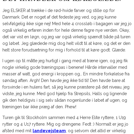
Jeg ELSKER at trække i de rød-hvide farver og stille op for
Danmark. Det er noget af det fedeste jeg ved, og jeg kunne
selvfølgelig ikke sige nej! Med hele 4 crossløb i bagagen var jeg jo
også virkelig erfaren inden for hele denne fagre nye verden. Okay,
det var vist en løgn, og jeg var også virkelig spændt både på turen
og løbet. Jeg glædede mig dog helt vildt til at køre, og det er den
helt store forudsætning for mig i forhold til at køre godt. Glæde.
I ugen op til måtte jeg hurtigt i gang med at træne igen, og jeg fik
nogle virkelig gode træningspas i benene! Hårde intervaller med
masser af watt, god energi i kroppen og… En mindre forkølelse fra
søndag aften. Argh! Den havde jeg ikke tid til! Den havde bare at
forsvinde i en hulens fart, så jeg kunne præstere på det niveau, jeg
vidste, jeg kunne. Med god hjælp fra Strepsils, Halls og lignende
gik den heldigvis i sig selv sådan nogenlunde i løbet af ugen, og
træningen bar ikke præg af den. Phew!
Turen gik til Stockholm sammen med 4 Herre Elite ryttere, 1 U19
rytter og 4 U17 ryttere. Mig og drengene. Fedt :) Normalt er jeg jo
afsted med mit
landevejsteam
, og selvom det altid er virkelig