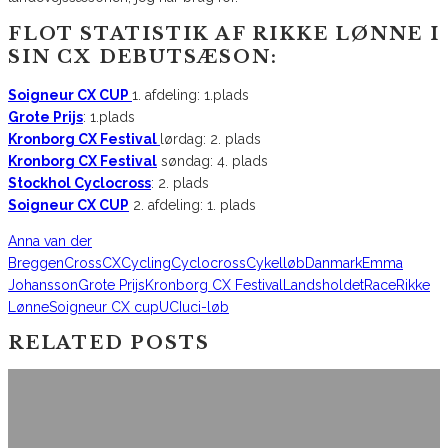
FLOT STATISTIK AF RIKKE LØNNE I
SIN CX DEBUTSÆSON:
Soigneur CX CUP
1. afdeling: 1.plads
Grote Prijs
: 1.plads
Kronborg CX Festival
lørdag: 2. plads
Kronborg CX Festival
søndag: 4. plads
Stockhol Cyclocross
: 2. plads
Soigneur CX CUP
2. afdeling: 1. plads
Anna van der
Breggen
Cross
CX
Cycling
Cyclocross
Cykelløb
Danmark
Emma
Johansson
Grote Prijs
Kronborg CX Festival
Landsholdet
Race
Rikke
Lønne
Soigneur CX cup
UCI
uci-løb
RELATED POSTS