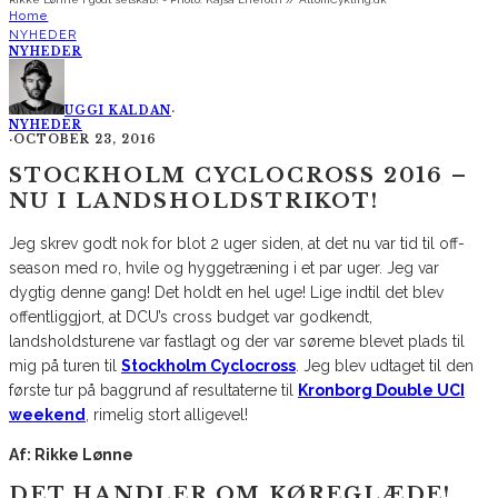
Home
NYHEDER
NYHEDER
UGGI KALDAN
·
NYHEDER
·
OCTOBER 23, 2016
STOCKHOLM CYCLOCROSS 2016 –
NU I LANDSHOLDSTRIKOT!
Jeg skrev godt nok for blot 2 uger siden, at det nu var tid til off-
season med ro, hvile og hyggetræning i et par uger. Jeg var
dygtig denne gang! Det holdt en hel uge! Lige indtil det blev
offentliggjort, at DCU’s cross budget var godkendt,
landsholdsturene var fastlagt og der var søreme blevet plads til
mig på turen til
Stockholm Cyclocross
. Jeg blev udtaget til den
første tur på baggrund af resultaterne til
Kronborg Double UCI
weekend
, rimelig stort alligevel!
Af: Rikke Lønne
DET HANDLER OM KØREGLÆDE!