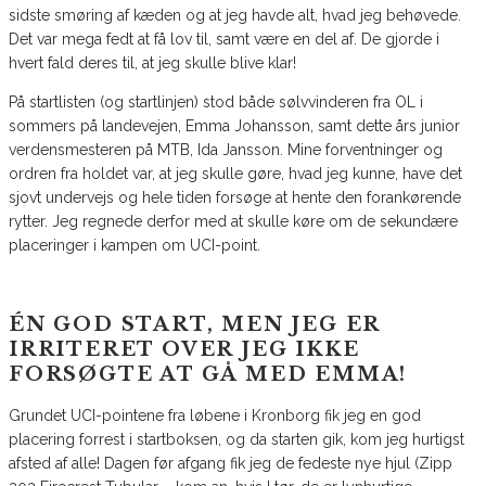
sidste smøring af kæden og at jeg havde alt, hvad jeg behøvede.
Det var mega fedt at få lov til, samt være en del af. De gjorde i
hvert fald deres til, at jeg skulle blive klar!
På startlisten (og startlinjen) stod både sølvvinderen fra OL i
sommers på landevejen, Emma Johansson, samt dette års junior
verdensmesteren på MTB, Ida Jansson. Mine forventninger og
ordren fra holdet var, at jeg skulle gøre, hvad jeg kunne, have det
sjovt undervejs og hele tiden forsøge at hente den forankørende
rytter. Jeg regnede derfor med at skulle køre om de sekundære
placeringer i kampen om UCI-point.
ÉN GOD START, MEN JEG ER
IRRITERET OVER JEG IKKE
FORSØGTE AT GÅ MED EMMA!
Grundet UCI-pointene fra løbene i Kronborg fik jeg en god
placering forrest i startboksen, og da starten gik, kom jeg hurtigst
afsted af alle! Dagen før afgang fik jeg de fedeste nye hjul (Zipp