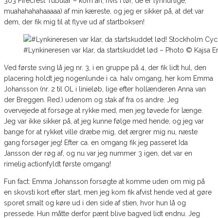
303 Firecrest Tubular – kom an, hvis I tør, de er lynhurtige,
muahahahahaaaaa) af min kæreste, og jeg er sikker på, at det var
dem, der fik mig til at flyve ud af startboksen!
#Lynkineresen var klar, da startskuddet lød – Photo © Kajsa E
Ved første sving lå jeg nr. 3, i en gruppe på 4, der fik lidt hul, den
placering holdt jeg nogenlunde i ca. halv omgang, her kom Emma
Johansson (nr. 2 til OL i linieløb, lige efter hollænderen Anna van
der Breggen. Red.) udenom og stak af fra os andre. Jeg
overvejede at forsøge at rykke med, men jeg tøvede for længe.
Jeg var ikke sikker på, at jeg kunne følge med hende, og jeg var
bange for at rykket ville dræbe mig, det ærgrer mig nu, næste
gang forsøger jeg! Efter ca. en omgang fik jeg passeret Ida
Jansson der røg af, og nu var jeg nummer 3 igen, det var en
rimelig actionfyldt første omgang!
Fun fact: Emma Johansson forsøgte at komme uden om mig på
en skovsti kort efter start, men jeg kom fik afvist hende ved at gøre
sporet smalt og køre ud i den side af stien, hvor hun lå og
pressede. Hun måtte derfor pænt blive bagved lidt endnu. Jeg