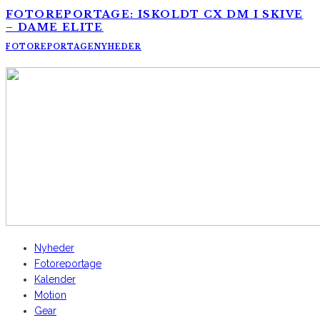
FOTOREPORTAGE: ISKOLDT CX DM I SKIVE
– DAME ELITE
FOTOREPORTAGE
NYHEDER
AltomCykling.dk 2025 | Tel.: +45 23 49 19 39
Nyheder
Fotoreportage
Kalender
Motion
Gear