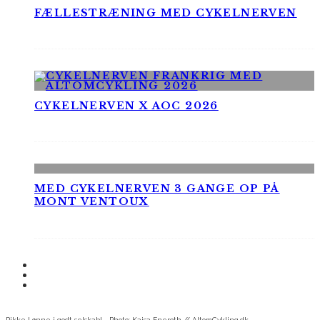
FÆLLESTRÆNING MED CYKELNERVEN
CYKELNERVEN X AOC 2026
MED CYKELNERVEN 3 GANGE OP PÅ
MONT VENTOUX
Rikke Lønne i godt selskab! - Photo: Kajsa Eneroth // AltomCykling.dk