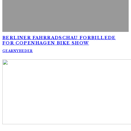
BERLINER FAHRRADSCHAU FORBILLEDE
FOR COPENHAGEN BIKE SHOW
GEAR
NYHEDER
AltomCykling.dk 2025 | Tel.: +45 23 49 19 39