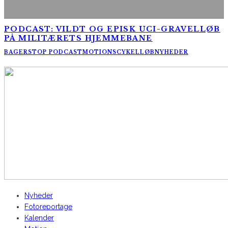
PODCAST: VILDT OG EPISK UCI-GRAVELLØB
PÅ MILITÆRETS HJEMMEBANE
BAGERSTOP PODCAST
MOTIONSCYKELLØB
NYHEDER
AltomCykling.dk 2025 | Tel.: +45 23 49 19 39
Nyheder
Fotoreportage
Kalender