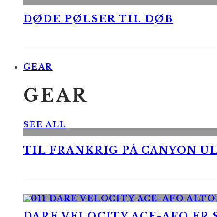
DØDE PØLSER TIL DØB
GEAR
GEAR
SEE ALL
TIL FRANKRIG PÅ CANYON UL
DARE VELOCITY ACE-AFO ER