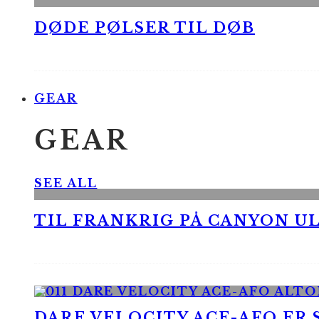
DØDE PØLSER TIL DØB
GEAR
GEAR
SEE ALL
TIL FRANKRIG PÅ CANYON UL
DARE VELOCITY ACE-AFO ER