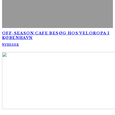
OFF-SEASON CAFE BESØG HOS VELOROPA I
KØBENHAVN
NYHEDER
AltomCykling.dk 2025 | Tel.: +45 23 49 19 39