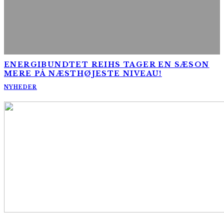
ENERGIBUNDTET REIHS TAGER EN SÆSON
MERE PÅ NÆSTHØJESTE NIVEAU!
NYHEDER
AltomCykling.dk 2025 | Tel.: +45 23 49 19 39