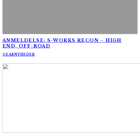
ANMELDELSE: S-WORKS RECON – HIGH
END, OFF-ROAD
GEAR
NYHEDER
AltomCykling.dk 2025 | Tel.: +45 23 49 19 39