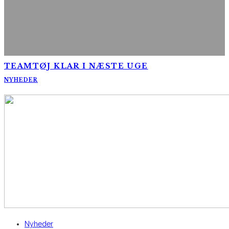
TEAMTØJ KLAR I NÆSTE UGE
NYHEDER
AltomCykling.dk 2025 | Tel.: +45 23 49 19 39
Nyheder