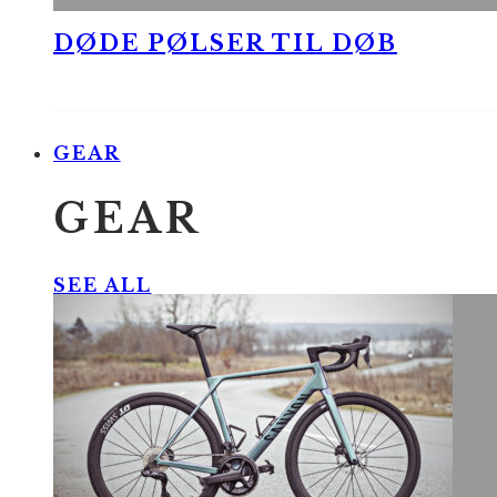
DØDE PØLSER TIL DØB
GEAR
GEAR
SEE ALL