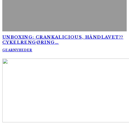
UNBOXING: CRANKALICIOUS, HÅNDLAVET??
CYKELRENGØRING…
GEAR
NYHEDER
AltomCykling.dk 2025 | Tel.: +45 23 49 19 39