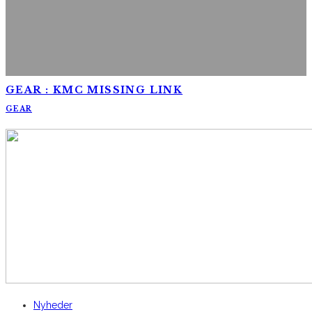
GEAR : KMC MISSING LINK
GEAR
AltomCykling.dk 2025 | Tel.: +45 23 49 19 39
Nyheder