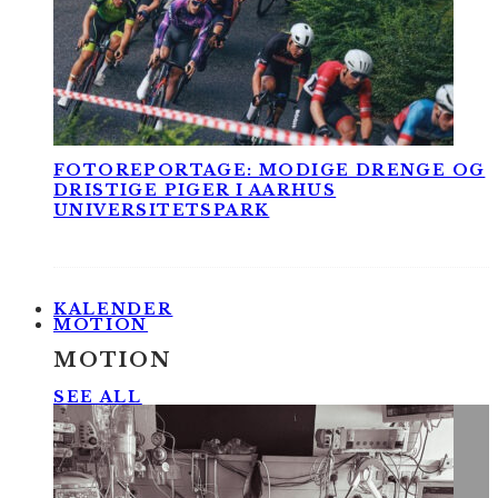
FOTOREPORTAGE: MODIGE DRENGE OG
DRISTIGE PIGER I AARHUS
UNIVERSITETSPARK
KALENDER
MOTION
MOTION
SEE ALL