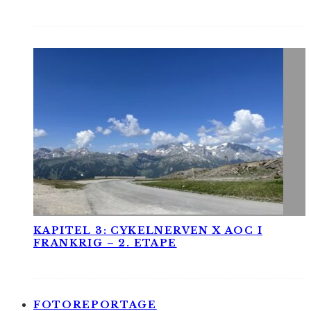
KAPITEL 3: CYKELNERVEN X AOC I
FRANKRIG – 2. ETAPE
FOTOREPORTAGE