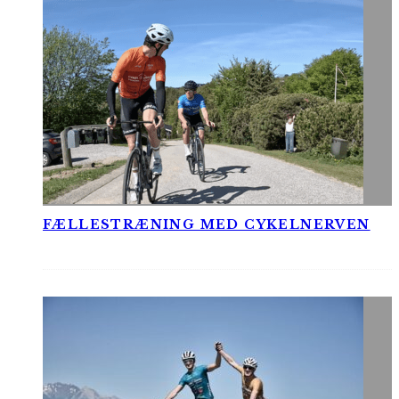
FÆLLESTRÆNING MED CYKELNERVEN