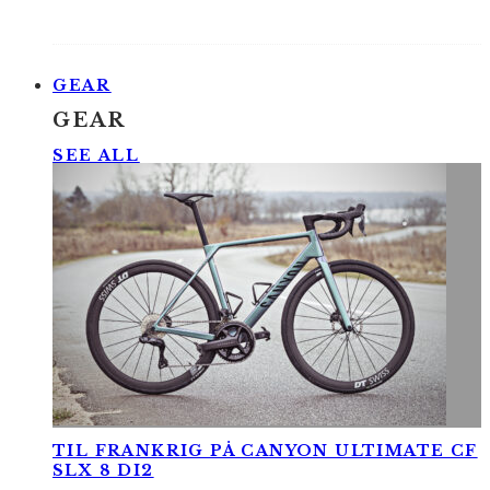
GEAR
GEAR
SEE ALL
TIL FRANKRIG PÅ CANYON ULTIMATE CF
SLX 8 DI2