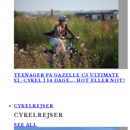
TEENAGER PÅ GAZELLE C5 ULTIMATE
EL-CYKEL I 14 DAGE…. HOT ELLER NOT?
CYKELREJSER
CYKELREJSER
SEE ALL