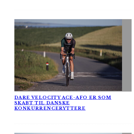
DARE VELOCITY ACE-AFO ER SOM
SKABT TIL DANSKE
KONKURRENCERYTTERE