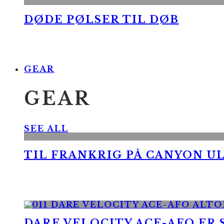
DØDE PØLSER TIL DØB
GEAR
GEAR
SEE ALL
TIL FRANKRIG PÅ CANYON UL
DARE VELOCITY ACE-AFO ER