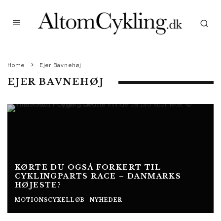
Home
Ejer Bavnehøj
EJER BAVNEHØJ
KØRTE DU OGSÅ FORKERT TIL
CYKLINGPARTS RACE – DANMARKS
HØJESTE?
MOTIONSCYKELLØB
NYHEDER