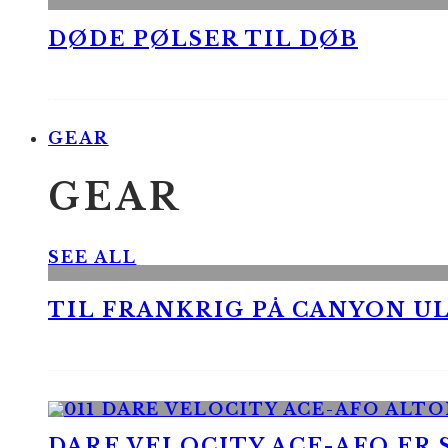
DØDE PØLSER TIL DØB
GEAR
GEAR
SEE ALL
TIL FRANKRIG PÅ CANYON UL
DARE VELOCITY ACE-AFO ER