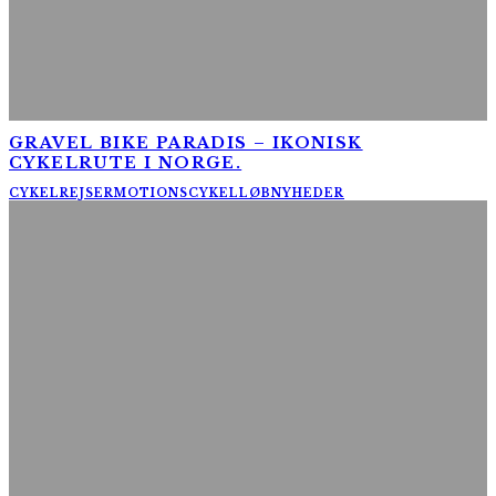
GRAVEL BIKE PARADIS – IKONISK
CYKELRUTE I NORGE.
CYKELREJSER
MOTIONSCYKELLØB
NYHEDER