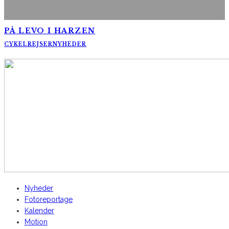
PÅ LEVO I HARZEN
CYKELREJSER
NYHEDER
AltomCykling.dk 2025 | Tel.: +45 23 49 19 39
Nyheder
Fotoreportage
Kalender
Motion