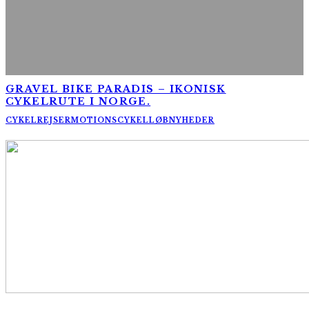
GRAVEL BIKE PARADIS – IKONISK
CYKELRUTE I NORGE.
CYKELREJSER
MOTIONSCYKELLØB
NYHEDER
AltomCykling.dk 2025 | Tel.: +45 23 49 19 39