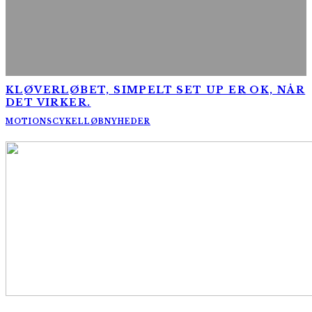
KLØVERLØBET, SIMPELT SET UP ER OK, NÅR
DET VIRKER.
MOTIONSCYKELLØB
NYHEDER
AltomCykling.dk 2025 | Tel.: +45 23 49 19 39