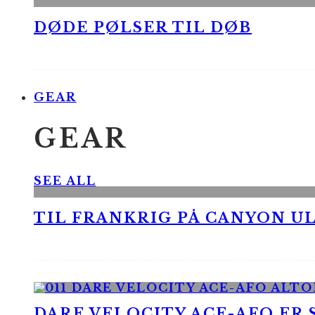
DØDE PØLSER TIL DØB
GEAR
GEAR
SEE ALL
TIL FRANKRIG PÅ CANYON UL
DARE VELOCITY ACE-AFO ER