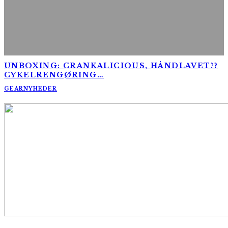
UNBOXING: CRANKALICIOUS, HÅNDLAVET??
CYKELRENGØRING…
GEAR
NYHEDER
AltomCykling.dk 2025 | Tel.: +45 23 49 19 39