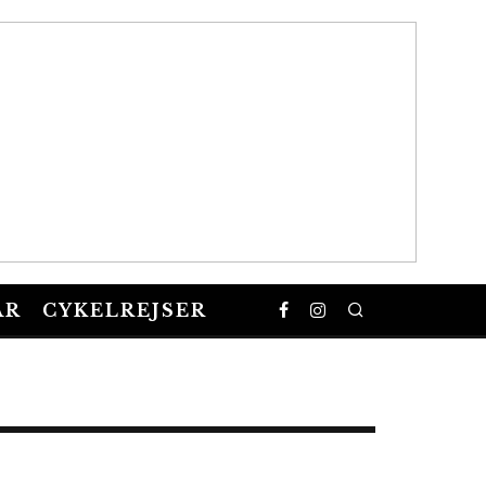
AR
CYKELREJSER