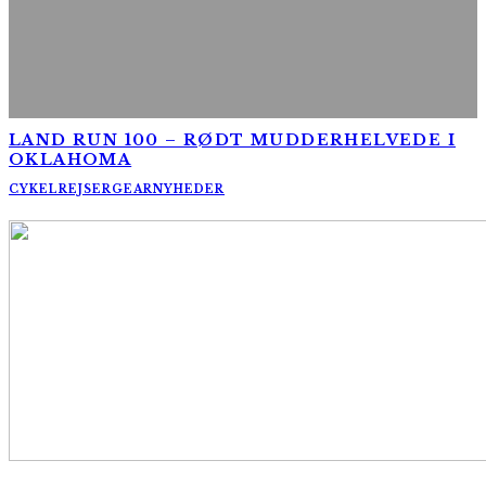
LAND RUN 100 – RØDT MUDDERHELVEDE I
OKLAHOMA
CYKELREJSER
GEAR
NYHEDER
AltomCykling.dk 2025 | Tel.: +45 23 49 19 39