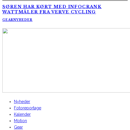
SØREN HAR KØRT MED INFOCRANK
WATTMÅLER FRA VERVE CYCLING
GEAR
NYHEDER
AltomCykling.dk 2025 | Tel.: +45 23 49 19 39
Nyheder
Fotoreportage
Kalender
Motion
Gear