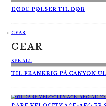
DØDE PØLSER TIL DØB
GEAR
GEAR
SEE ALL
TIL FRANKRIG PÅ CANYON UL
DARE VELOCITY ACE-AFO ER