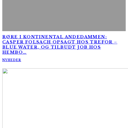
RØRE I KONTINENTAL ANDEDAMMEN:
CASPER FOLSACH OPSAGT HOS TREFOR –
BLUE WATER, OG TILBUDT JOB HOS
HEMBO…
NYHEDER
AltomCykling.dk 2025 | Tel.: +45 23 49 19 39