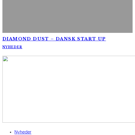
DIAMOND DUST – DANSK START UP
NYHEDER
AltomCykling.dk 2025 | Tel.: +45 23 49 19 39
Nyheder