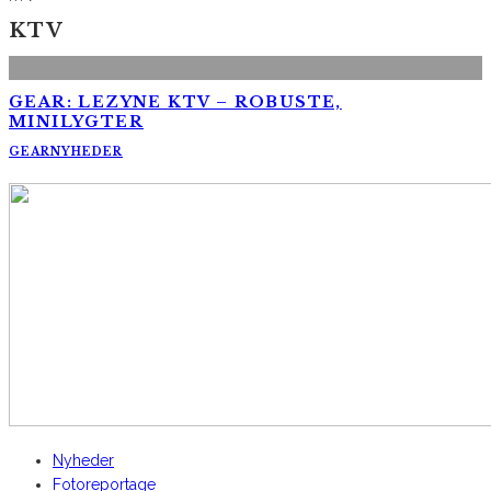
KTV
GEAR: LEZYNE KTV – ROBUSTE,
MINILYGTER
GEAR
NYHEDER
AltomCykling.dk 2025 | Tel.: +45 23 49 19 39
Nyheder
Fotoreportage