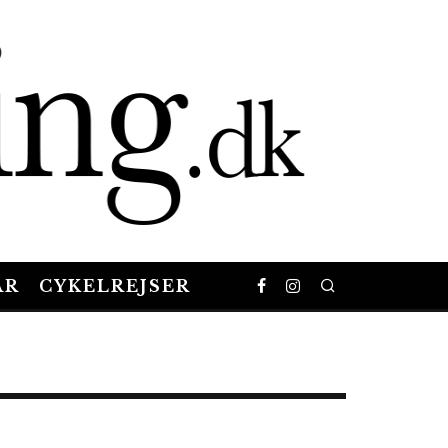
AR
CYKELREJSER